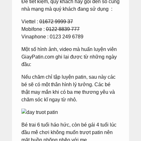
Để tiết kiệm, quý khách hãy gọi đến số cùng
nhà mạng mà quý khách đang sử dụng :
Viettel :
01672 9999 37
Mobifone :
0122 8839 777
Vinaphone : 0123 249 6789
Một số hình ảnh, video mà huấn luyện viên
GiayPatin.com ghi lại được từ những ngày
đầu:
Nếu chăm chỉ tập luyện patin, sau này các
bé sẽ có một thân hình lý tưởng. Các bé
thật may mắn khi có ba mẹ thương yêu và
chăm sóc kĩ ngay từ nhỏ.
Bé trai 6 tuổi háo hức, còn bé gái 4 tuổi lúc
đầu mê chơi không muốn trượt patin nên
mặt buồn nhõng nhẽo với mẹ.