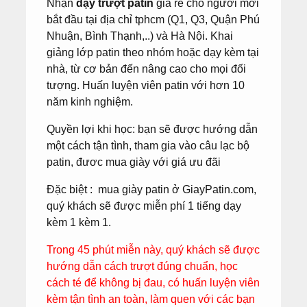
Nhận
dạy trượt patin
giá rẻ cho người mới
bắt đầu tại địa chỉ tphcm (Q1, Q3, Quận Phú
Nhuận, Bình Thạnh,..) và Hà Nội. Khai
giảng lớp patin theo nhóm hoặc dạy kèm tại
nhà, từ cơ bản đến nâng cao cho mọi đối
tượng. Huấn luyện viên patin với hơn 10
năm kinh nghiệm.
Quyền lợi khi học: bạn sẽ được hướng dẫn
một cách tận tình, tham gia vào câu lạc bộ
patin, đươc mua giày với giá ưu đãi
Đặc biệt : mua giày patin ở GiayPatin.com,
quý khách sẽ được miễn phí 1 tiếng dạy
kèm 1 kèm 1.
Trong 45 phút miễn này, quý khách sẽ được
hướng dẫn cách trượt đúng chuẩn, học
cách té để không bị đau, có huấn luyện viên
kèm tận tình an toàn, làm quen với các bạn