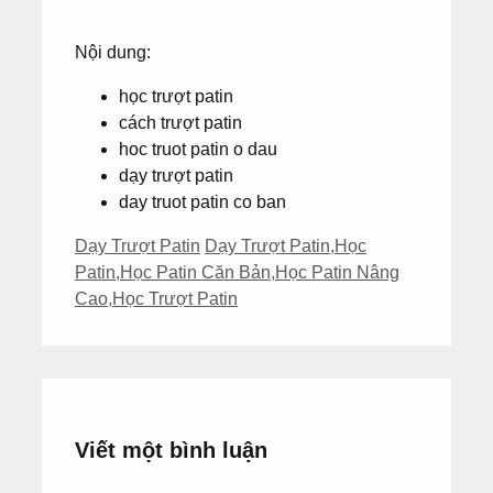
Nội dung:
học trượt patin
cách trượt patin
hoc truot patin o dau
dạy trượt patin
day truot patin co ban
Danh
Thẻ
Dạy Trượt Patin
Dạy Trượt Patin
,
Học
mục
Patin
,
Học Patin Căn Bản
,
Học Patin Nâng
Cao
,
Học Trượt Patin
Viết một bình luận