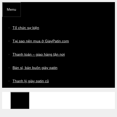
Chuyển
Menu
đến
nội
dung
Tổ chức sự kiện
Tại sao nên mua ở GiayPatin.com
Thanh toán – giao hàng tận nơi
Bán sỉ, bán buôn giày patin
Thanh lý giày patin cũ
Menu