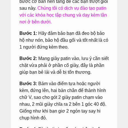
bước cơ bản nền tảng để các bạn trượt giỏi
sau này.
Chúng tôi có dịch vụ đào tạo patin
với các khóa học tập chung và dạy kèm tận
nơi ở bên dưới.
Bước 1:
Hãy đảm bảo bạn đã đeo bộ bảo
hộ như nón, bảo hộ đầu gối và tốt nhất là có
1 người đứng kèm theo.
Bước 2:
Mang giày patin vào, lưu ý cần siết
chặt vừa phải ở phần cổ giày, đây là phần
giúp bạn bẻ lái và dễ bị tổn thương.
Bước 3:
Bám vào điểm tựa hoặc người
kèm, đứng lên, hai bàn chân để thành hình
chữ V, sao cho gót 2 giày patin chạm vào
nhau, 2 mũi giày chĩa ra 2 bên 1 góc 40 độ.
Giống như khi bạn giơ 2 ngón tay say hi
chụp hình đó.