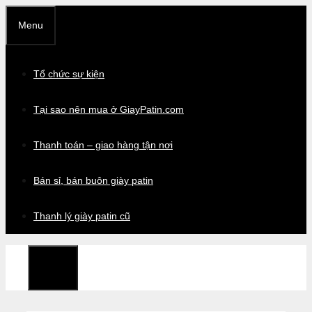
Chuyển
Menu
đến
nội
dung
Tổ chức sự kiện
Tại sao nên mua ở GiayPatin.com
Thanh toán – giao hàng tận nơi
Bán sỉ, bán buôn giày patin
Thanh lý giày patin cũ
Menu