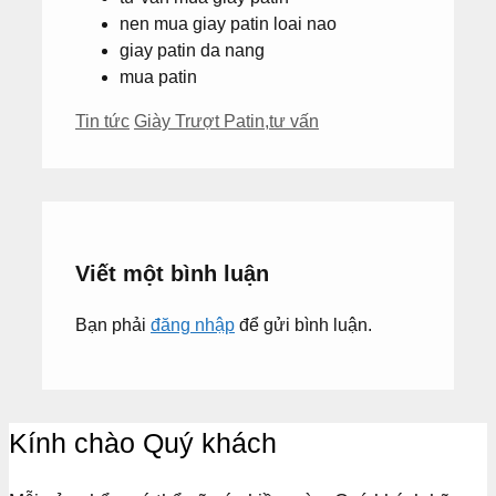
nen mua giay patin loai nao
giay patin da nang
mua patin
Danh
Thẻ
Tin tức
Giày Trượt Patin
,
tư vấn
mục
Viết một bình luận
Bạn phải
đăng nhập
để gửi bình luận.
Kính chào Quý khách