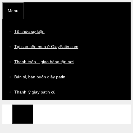
Chuyển
Menu
đến
nội
dung
Tổ chức sự kiện
Tại sao nên mua ở GiayPatin.com
Thanh toán – giao hàng tận nơi
Bán sỉ, bán buôn giày patin
Thanh lý giày patin cũ
Menu