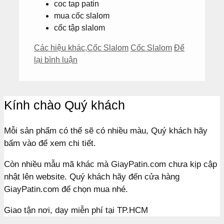
coc tap patin
mua cốc slalom
cốc tập slalom
Danh
Thẻ
Các hiệu khác
,
Cốc Slalom
Cốc Slalom
Để
mục
lại bình luận
Kính chào Quý khách
Mỗi sản phẩm có thể sẽ có nhiều màu, Quý khách hãy
bấm vào để xem chi tiết.
Còn nhiều mẫu mã khác mà GiayPatin.com chưa kịp cập
nhật lên website. Quý khách hãy đến cửa hàng
GiayPatin.com để chọn mua nhé.
Giao tận nơi, dạy miễn phí tại TP.HCM