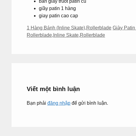
ban giay truot patin cu
giầy patin 1 hàng
giay patin cao cap
Danh
Thẻ
1 Hàng Bánh (Inline Skate)
,
Rollerblade
Giày Pati
mục
Rollerblade
,
Inline Skate
,
Rollerblade
Viết một bình luận
Bạn phải
đăng nhập
để gửi bình luận.