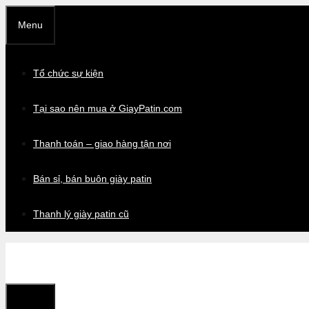
Chuyển
Menu
đến
nội
dung
Tổ chức sự kiện
Tại sao nên mua ở GiayPatin.com
Thanh toán – giao hàng tận nơi
Bán sỉ, bán buôn giày patin
Thanh lý giày patin cũ
Menu