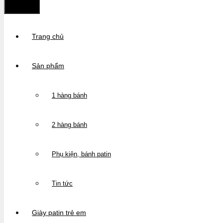
Trang chủ
Sản phẩm
1 hàng bánh
2 hàng bánh
Phụ kiện, bánh patin
Tin tức
Giày patin trẻ em