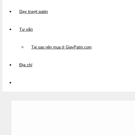
Dạy trượt patin
Tư vấn
Tại sao nên mua ở GiayPatin.com
Địa chỉ