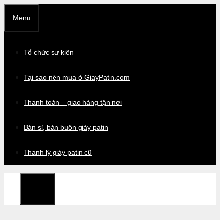
Chuyển
Menu
đến
nội
dung
Tổ chức sự kiện
Tại sao nên mua ở GiayPatin.com
Thanh toán – giao hàng tận nơi
Bán sỉ, bán buôn giày patin
Thanh lý giày patin cũ
Menu