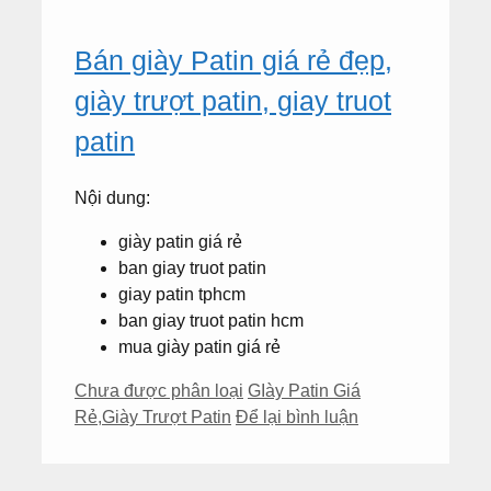
Bán giày Patin giá rẻ đẹp,
giày trượt patin, giay truot
patin
Nội dung:
giày patin giá rẻ
ban giay truot patin
giay patin tphcm
ban giay truot patin hcm
mua giày patin giá rẻ
Danh
Thẻ
Chưa được phân loại
GIày Patin Giá
mục
Rẻ
,
Giày Trượt Patin
Để lại bình luận