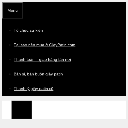
Chuyển
Menu
đến
nội
dung
Tổ chức sự kiện
Tại sao nên mua ở GiayPatin.com
Thanh toán – giao hàng tận nơi
Bán sỉ, bán buôn giày patin
Thanh lý giày patin cũ
Menu