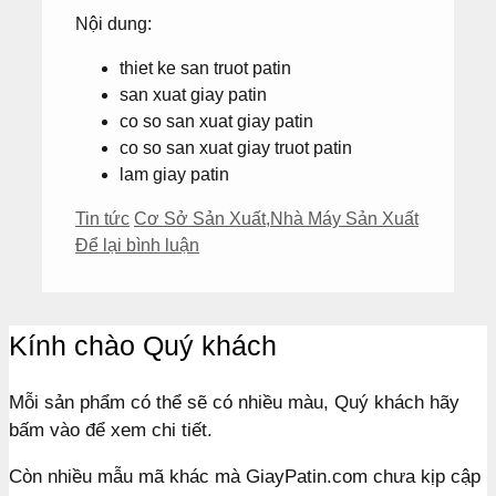
Nội dung:
thiet ke san truot patin
san xuat giay patin
co so san xuat giay patin
co so san xuat giay truot patin
lam giay patin
Danh
Thẻ
Tin tức
Cơ Sở Sản Xuất
,
Nhà Máy Sản Xuất
mục
Để lại bình luận
Kính chào Quý khách
Mỗi sản phẩm có thể sẽ có nhiều màu, Quý khách hãy
bấm vào để xem chi tiết.
Còn nhiều mẫu mã khác mà GiayPatin.com chưa kịp cập