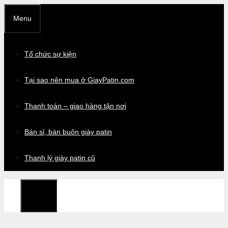
Chuyển
Menu
đến
nội
dung
Tổ chức sự kiện
Tại sao nên mua ở GiayPatin.com
Thanh toán – giao hàng tận nơi
Bán sỉ, bán buôn giày patin
Thanh lý giày patin cũ
Menu